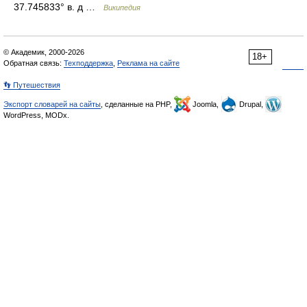
37.745833° в. д …
Википедия
© Академик, 2000-2026
18+
Обратная связь:
Техподдержка
,
Реклама на сайте
👣 Путешествия
Экспорт словарей на сайты
, сделанные на PHP,
Joomla,
Drupal,
WordPress, MODx.