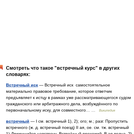
Смотреть что такое "встречный курс" в других
словарях:
Встречный иск
— Встречный иск самостоятельное
материально правовое требование, которое ответчик
предъявляет к истцу в рамках уже рассматривающегося судом
гражданского или арбитражного дела, возбуждённого по
первоначальному иску, для совместного… …
Википедия
встречный
— I см. встречный 1), 2); ого; м.; разг. Пропустить
встречного (ж. д. встречный поезд) II ая, ое. см. тж. встречный
1) Движущийся навстречу. Встре/чный прохожий. В ая волна. 2)